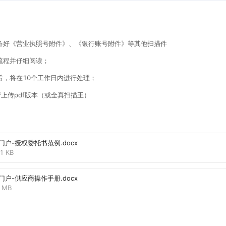
准备好《营业执照号附件》、《银行账号附件》等其他扫描件
 2、下载注册流程并仔细阅读； 
 3、提交注册后，将在10个工作日内进行处理； 
请上传pdf版本（或全真扫描王）
门户-授权委托书范例.docx
1 KB
门户-供应商操作手册.docx
1 MB