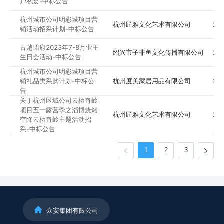
户私宴-中标公告
杭州城市公司明彩城项目营
杭州匠雅文化艺术有限公司
20
销活动招采计划-中标公告
古越珺府2023年7-8月业主
绍兴市子非鱼文化传播有限公司
20
生日会活动-中标公告
杭州城市公司明彩城项目营
销礼品类采购计划-中标公
杭州度美家居用品有限公司
20
告
关于杭州区域公司云栖奇岭
项目五一露营季之淄博烧烤
杭州匠雅文化艺术有限公司
20
空降云栖奇岭主题活动招
采-中标公告
1
2
3
众安集团有限公司