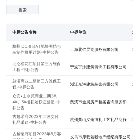
搜索
中标公告名称
中标单位
发
杭州IOC项目A1地块围挡包
上海北仁展览服务有限公司
20
装制作费用计划-中标公告
北仑松花江项目第三方维保
宁波宇沫建筑装饰工程有限公司
20
工程-中标公告
慈溪商业二期第三方维保工
浙江东鸿建筑装饰有限公司
20
程-中标公告
众安•山水苑商业二期3#、
4#、5#楼初始权证登记-中
慈溪市金展房产档案咨询服务部
20
标公告
古越珺府2023年二改交付
杭州萧山义蓬博礼工艺礼品商行
20
礼品采购-中标公告
古越珺府项目2023年8月客
义乌市厚载若毅地产经纪有限公司
20